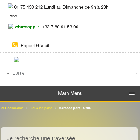
01 75 430 212 Lundi au Dimanche de 9h à 23h
France
whatsapp :
+33.7.80.91.53.00
Rappel Gratuit
EUR
€
DH
Main Menu
Rechercher
Tous les ports
Adresse port TUNIS
Je recherche une traversée