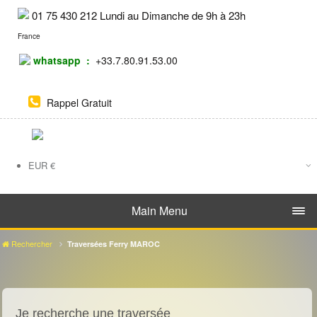
01 75 430 212 Lundi au Dimanche de 9h à 23h
France
whatsapp :
+33.7.80.91.53.00
Rappel Gratuit
EUR
€
DH
Main Menu
Rechercher
Traversées Ferry MAROC
Je recherche une traversée