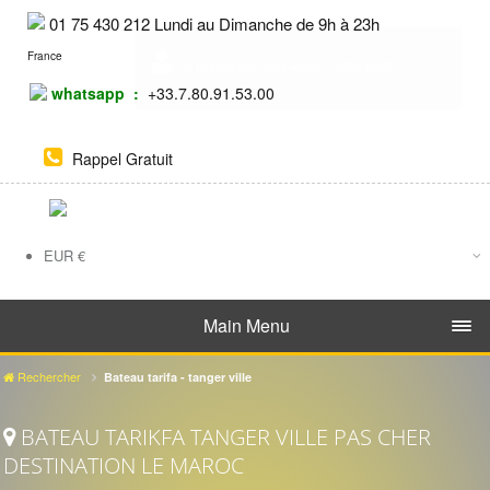
01 75 430 212 Lundi au Dimanche de 9h à 23h
France
whatsapp :
+33.7.80.91.53.00
Rappel Gratuit
EUR
€
DH
Main Menu
Rechercher
Bateau tarifa - tanger ville
BATEAU TARIKFA TANGER VILLE PAS CHER
DESTINATION LE MAROC